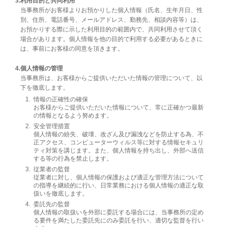
利用目的と共同利用
当事務所がお客様よりお預かりした個人情報（氏名、生年月日、性
別、住所、電話番号、メールアドレス、勤務先、相談内容等）は、
お預かりする際に示した利用目的の範囲内で、共同利用させて頂く
場合があります。個人情報を他の目的で利用する必要があるときに
は、事前にお客様の同意を頂きます。
個人情報の管理
当事務所は、お客様からご提供いただいた情報の管理について、以
下を徹底します。
情報の正確性の確保
お客様からご提供いただいた情報について、常に正確かつ最新
の情報となるよう努めます。
安全管理措置
個人情報の紛失、破壊、改ざん及び漏洩などを防止する為、不
正アクセス、コンピューターウィルス等に対する情報セキュリ
ティ対策を講じます。また、個人情報を持ち出し、外部へ送信
する等の行為を禁止します。
従業者の監督
従業者に対し、個人情報の保護および適正な管理方法について
の指導を継続的に行い、日常業務における個人情報の適正な取
扱いを徹底します。
委託先の監督
個人情報の取扱いを外部に委託する場合には、当事務所の定め
る要件を満たした委託先にのみ委託を行い、適切な監督を行い