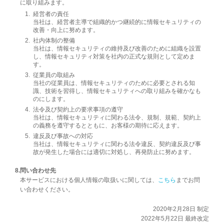
に取り組みます。
経営者の責任
当社は、経営者主導で組織的かつ継続的に情報セキュリティの
改善・向上に努めます。
社内体制の整備
当社は、情報セキュリティの維持及び改善のために組織を設置
し、情報セキュリティ対策を社内の正式な規則として定めま
す。
従業員の取組み
当社の従業員は、情報セキュリティのために必要とされる知
識、技術を習得し、情報セキュリティへの取り組みを確かなも
のにします。
法令及び契約上の要求事項の遵守
当社は、情報セキュリティに関わる法令、規制、規範、契約上
の義務を遵守するとともに、お客様の期待に応えます。
違反及び事故への対応
当社は、情報セキュリティに関わる法令違反、契約違反及び事
故が発生した場合には適切に対処し、再発防止に努めます。
問い合わせ先
本サービスにおける個人情報の取扱いに関しては、
こちら
までお問
い合わせください。
2020年2月28日 制定
2022年5月22日 最終改定