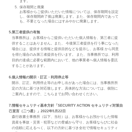
ます。
保存期間と廃棄
お客様からご提供いただいた情報については、保存期間を設定
し、保存期間終了後は廃棄します。また、保存期間内であって
も、不要となった場合にはすみやかに廃棄します。
第三者提供の有無
当事務所は、お客様からご提供いただいた個人情報を、第三者に提
供することはありません。また、 今後第三者提供を行う事になった
場合には、提供する情報と提供目的などを提示し、お客様 から同意
を得た場合のみ第三者提供を行います。 また、当事務所では、利用
目的の達成に必要な範囲内において、他の事業者へ個人情報を委託
することがあります。
個人情報の開示・訂正・利用停止等
開示、訂正、利用停止等のお申し出があった場合には、当事務所所
定の方法に基づき対応致します。具体的な方法については、個別に
ご案内しますので、こちらまでお問い合わせください。
情報セキュリティ基本方針「SECURITY ACTION セキュリティ対策自
己宣言（二つ星）」2022年5月22日
森行政書士事務所（以下、当社）は、お客様からお預かりした情報
資産を事故・災害・犯罪などの脅威から守り、お客様ならびに社会
の信頼に応えるべく、以下の方針に基づき全社で情報セキュリティ